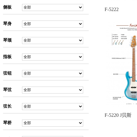
侧板
F-5222
琴身
琴颈
指板
弦钮
琴弦
弦长
F-5220 J贝斯
琴桥