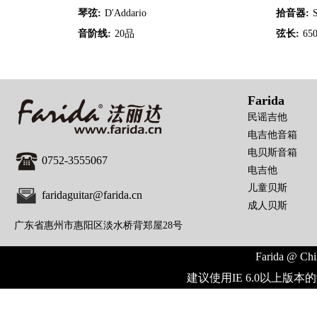
琴弦:
D'Addario
拾音器:
音阶线:
20品
弦长:
65
Farida
民谣吉他
电吉他音箱
电贝斯音箱
0752-3555067
电吉他
儿童贝斯
faridaguitar@farida.cn
成人贝斯
广东省惠州市惠阳区淡水桥背郑屋28号
Farida @ Chi
建议使用IE 6.0以上版