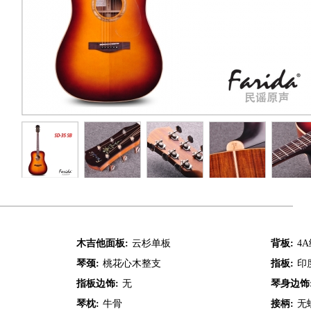
木吉他面板:
云杉单板
背板:
4
琴颈:
桃花心木整支
指板:
印
指板边饰:
无
琴身边饰
琴枕:
牛骨
接柄:
无