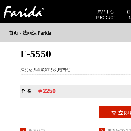
产品中心
新
PRODUCT
首页
法丽达 Farida
>
F-5550
法丽达儿童款ST系列电吉他
￥2250
价 格
观看视频
查看线下门