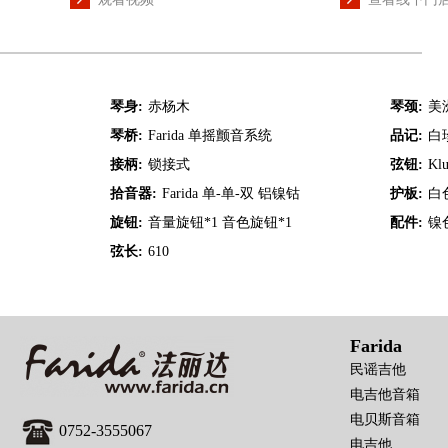
琴身:
赤杨木
琴颈:
美
琴桥:
Farida 单摇颤音系统
品记:
白
接柄:
锁接式
弦钮:
Kl
拾音器:
Farida 单-单-双 铝镍钴
护板:
白
旋钮:
音量旋钮*1 音色旋钮*1
配件:
镍
弦长:
610
Farida
民谣吉他
电吉他音箱
电贝斯音箱
0752-3555067
电吉他