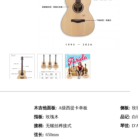
木吉他面板:
A级西提卡单板
侧板:
玫
指板:
玫瑰木
品记:
白
接柄:
无螺丝榫接式
琴弦:
D'A
弦长:
650mm