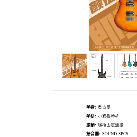
琴身:
奥古曼
琴桥:
小双摇琴桥
接柄:
螺栓固定连接
拾音器:
SOUND-SPC5