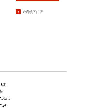
查看线下门店
瑰木
骨
Addario
色系