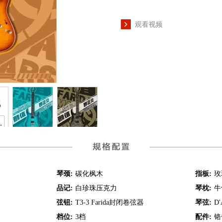
观看视频
琴颈:
碳化枫木
指板:
玫
品记:
白珍珠压克力
琴枕:
牛
弦钮:
T3-3 Farida封闭卷弦器
琴弦:
D'
档位:
3档
配件:
铬